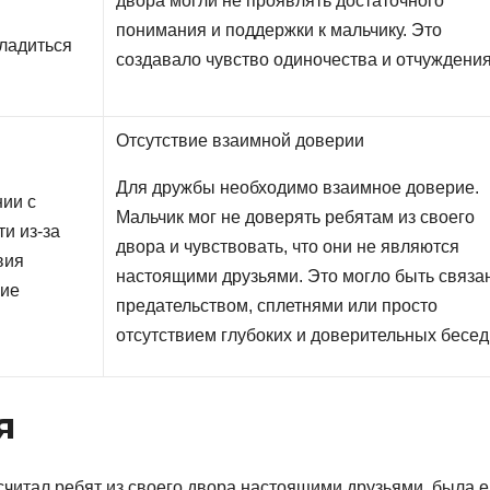
двора могли не проявлять достаточного
понимания и поддержки к мальчику. Это
сладиться
создавало чувство одиночества и отчуждения
Отсутствие взаимной доверии
Для дружбы необходимо взаимное доверие.
нии с
Мальчик мог не доверять ребятам из своего
ти из-за
двора и чувствовать, что они не являются
вия
настоящими друзьями. Это могло быть связа
кие
предательством, сплетнями или просто
отсутствием глубоких и доверительных бесед
я
считал ребят из своего двора настоящими друзьями, была е