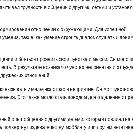
спытывал трудности в общении с другими детьми и установ
формировании отношений с окружающими. Для успешной
мения, такие, как умение строить диалог, слушать и пони
ении и бояться проявить свои чувства и мысли. Он мог счи
н есть. В результате возникало чувство непринятия и отчужд
дружеских отношений.
о вызывать у мальчика страх и неприятие. Он мог чувствов
ечения. Это также могло стать поводом для отдаления от ре
ивный опыт общения с другими детьми, который повлиял на 
ь подвергнут издевательству, моббингу или другим негатив