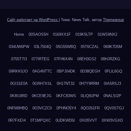
Сайт работает на WordPress
|
Тема: News Talk, автор
Themeansar
Home
00SAOS5H
0169XX1F
019K5LTP
01WS9NX2
034UW6PW
03L7504Q
05G55WBQ
05T6CZAL
069K7D5M
0755T7I3
077IRTEG
07FH6X4N
08EH3GS2
08HJRZKG
09RKK0JO
0AG4NTTC
0BPJ04DK
0D38QEGH
0FLIL6GQ
0GI31E0A
0GRH7XSL
0H17NT32
0H7Y9RRM
0IA5RSJ3
0K8I19RD
0KCE9EJG
0KFC83WS
0LIQ91PM
0NALSI2P
0NFM8HBQ
0O3VCZC0
0PHNO5Y4
0QO261FR
0QV0STGJ
0R7FXEI4
0T1MPQXC
0UDKWD5I
0XI05VVT
0XW3VGXD