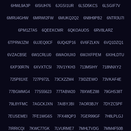
6HWL9A3P
6I5IUH76
6JGSI1UR
6LSD5KCS
6LSGIF7V
6MRU4GHW
6MRWI2FW
6MUKQ2Q2
6N8H9PB2
6NTR3U7I
6PM1Z7A5
6QEEKCMR
6QKOAUOS
6RV8LARZ
6TPRWJZM
6UJEQ0CF
6UQ42P16
6V6FZLKN
6VQ1DZQ1
6VZACB5E
6W1CRLU0
6WAOIUX0
6WJXFPEM
6XIHLDTU
6XP30R7N
6XVXTC5I
70V1YKH3
713M5IHY
718NNXY2
725P81XE
727P972L
73CXZZM4
73IDZEWO
73VKAF4E
77BGMMG4
77S55623
77TABW20
78XWEZ88
79GHS38T
79L8YFMC
7AGCKJXN
7AIBYJBI
7AOR3BJY
7DYZC5PF
7EUSEMEI
7FE1WG6S
7FX48QP3
7GER99GF
7H8LPLGJ
7IRRICQI
7KWC77GK
7LVURME7
7MHLTVDG
7MM4F50B