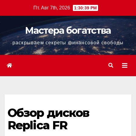
Перейти
Пт. Авг 7th, 2026
1:30:40 PM
к
содержанию
Мастера богатства
раскрываем секреты финансовой свободы
Обзор дисков
Replica FR