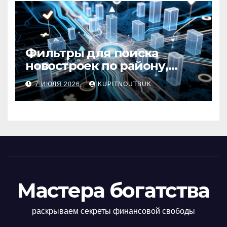
гражданского
строительства
Фильтры для поиска
новостроек по району,
метро, площади и сроку
7 ИЮЛЯ 2026
KUPITNOUTBUK
сдачи
Мастера богатства
раскрываем секреты финансовой свободы