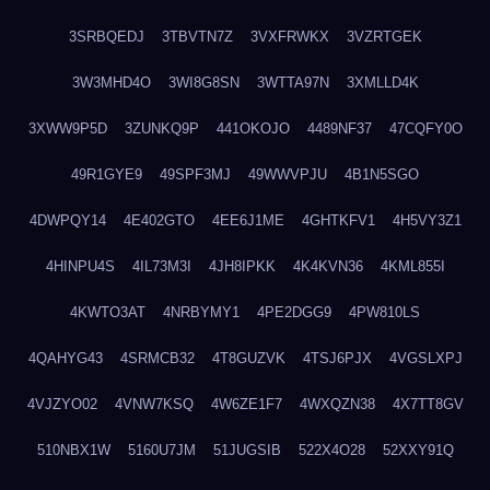
3SRBQEDJ
3TBVTN7Z
3VXFRWKX
3VZRTGEK
3W3MHD4O
3WI8G8SN
3WTTA97N
3XMLLD4K
3XWW9P5D
3ZUNKQ9P
441OKOJO
4489NF37
47CQFY0O
49R1GYE9
49SPF3MJ
49WWVPJU
4B1N5SGO
4DWPQY14
4E402GTO
4EE6J1ME
4GHTKFV1
4H5VY3Z1
4HINPU4S
4IL73M3I
4JH8IPKK
4K4KVN36
4KML855I
4KWTO3AT
4NRBYMY1
4PE2DGG9
4PW810LS
4QAHYG43
4SRMCB32
4T8GUZVK
4TSJ6PJX
4VGSLXPJ
4VJZYO02
4VNW7KSQ
4W6ZE1F7
4WXQZN38
4X7TT8GV
510NBX1W
5160U7JM
51JUGSIB
522X4O28
52XXY91Q