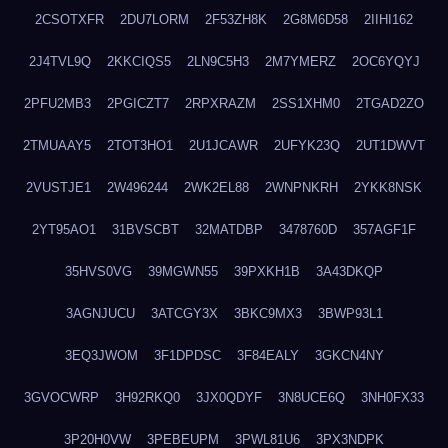
2CSOTXFR
2DU7LORM
2F53ZH8K
2G8M6D58
2IIHI162
2J4TVL9Q
2KKCIQS5
2LN9C5H3
2M7YMERZ
2OC6YQYJ
2PFU2MB3
2PGICZT7
2RPXRAZM
2SS1XHM0
2TGAD2ZO
2TMUAAY5
2TOT3HO1
2U1JCAWR
2UFYK23Q
2UT1DWVT
2VUSTJE1
2W496244
2WK2EL88
2WNPNKRH
2YKK8NSK
2YT95AO1
31BVSCBT
32MATDBP
3478760D
357AGF1F
35HVS0VG
39MGWN55
39PXKH1B
3A43DKQP
3AGNJUCU
3ATCGY3X
3BKC9MX3
3BWP93L1
3EQ3JWOM
3F1DPDSC
3F84EALY
3GKCN4NY
3GVOCWRP
3H92RKQ0
3JX0QDYF
3N8UCE6Q
3NH0FX33
3P20H0VW
3PEBEUPM
3PWL81U6
3PX3NDPK