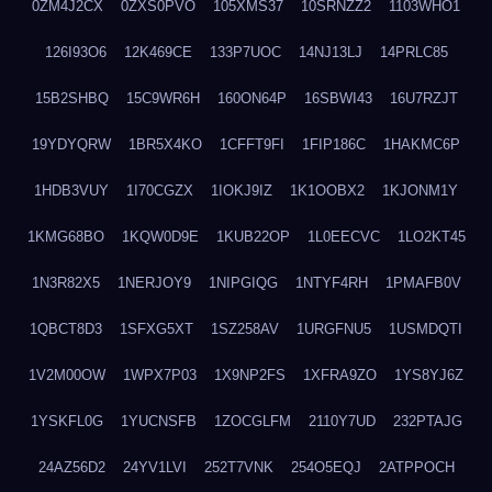
0ZM4J2CX
0ZXS0PVO
105XMS37
10SRNZZ2
1103WHO1
126I93O6
12K469CE
133P7UOC
14NJ13LJ
14PRLC85
15B2SHBQ
15C9WR6H
160ON64P
16SBWI43
16U7RZJT
19YDYQRW
1BR5X4KO
1CFFT9FI
1FIP186C
1HAKMC6P
1HDB3VUY
1I70CGZX
1IOKJ9IZ
1K1OOBX2
1KJONM1Y
1KMG68BO
1KQW0D9E
1KUB22OP
1L0EECVC
1LO2KT45
1N3R82X5
1NERJOY9
1NIPGIQG
1NTYF4RH
1PMAFB0V
1QBCT8D3
1SFXG5XT
1SZ258AV
1URGFNU5
1USMDQTI
1V2M00OW
1WPX7P03
1X9NP2FS
1XFRA9ZO
1YS8YJ6Z
1YSKFL0G
1YUCNSFB
1ZOCGLFM
2110Y7UD
232PTAJG
24AZ56D2
24YV1LVI
252T7VNK
254O5EQJ
2ATPPOCH