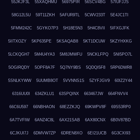
55JKJF3L
55XAQHMU
56975PIR
56SCV4BG
57IUFJJS
58G12L5U
59T11ZKH
5AFUR9TL
5CWV233T
5E4JC1TI
5FMM242C
5GYKO7P3
5H18E5N3
5H4C8VII
5IFXGJFK
5IITXOZY
5KP635PE
5KSAQAB8
5KT1DCUW
5KZYHXKG
5LCKQGH7
5M4U4YA3
5M8JMWFU
5NCKLFPQ
5NI5PO7L
5OGIRQDY
5OPF8A7F
5Q7NY9BS
5QDQI5F8
5RP6DWR8
5SNLKYWW
5UUMB8OT
5VVNNS1S
5ZYFJGV9
60IZ2Y44
6316UU0I
634ZKLU1
63SPQINX
663467JW
664FNVV4
66C6U597
66NBHAON
68EZZKJQ
69KWPV8F
69S53RP0
6A7TVFIW
6ANZ4C8L
6AX21SAB
6AX80CNX
6B0V87BD
6CJKUI7J
6DMVW7ZP
6DREN8XO
6EI21UCB
6G3CXI93