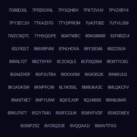
7O89DJ0L
7PDDGXNL
7PISQHBH
7PKT2VUV
7PVZ4BY4
7PY3EC1H
7TKA257G
7TYDPROM
7UA3TIBE
7UTVLU59
7WZCNQ7C
7YHSQGPE
804ITWBC
80M18M6R
81F9BZC4
82LF82LT
866X8P4W
87HLHOXA
88Y1B346
88ZZ29JA
895NL72T
8BZT9YKF
8C2C6QL5
8CFDQ2M4
8EMTYC6G
8GN4ZHDF
8GP2U7BA
8I0XX43W
8IGK9S2K
8IN6KUU1
8K1AGK5W
8KNPFC99
8L74O55L
8M8UKA3C
8MLQKCFV
8NA0T4E7
8NPYUIWI
8Q67LX0P
8QJ48I60
8RH6U9AR
8RKLFN77
8S2Y754U
8S6FCGLW
8SMVFVDF
8SWZO6EX
8U58PZ5Z
8VO5Q2UE
8VQQAA1I
8WAVTFXG