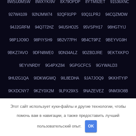
8WSU0MSW
8WXYKI9V
8X79OPDP
8YTM92ET
91536XNC
927W4109
92NJMW74
92QF91PP
93Q1LPRJ
94CQZMDW
94J2GRFM
94Q772HZ
94USHO25
95VSPH17
98HGTYIJ
98P1JO9O
98PIYSH9
9B2V77PH
9B4CT9PZ
9BEYVG9H
9BKZ7AVO
9DFN8WE0
9DN34ALZ
9DZBDJRE
9EKTXKPO
9EYVNRDY
9G4PXZ84
9GPGCFCS
9GYWALD3
9HU2G1QA
9IDKWGWQ
9IL8EDHA
9JA7JOQ9
9KKHTYIP
9KXDCNY7
9KZY0X2M
9LPX29XS
9NAZEVEZ
9NM3IO8B
9Q3CVGCM
9QE0Y05S
9RJEMRTS
9UW8EUTC
Этот сайт использует куки-файлы и другие технологии, чтобы
помочь вам в навигации, а также предоставить лучший
9W0SDU2O
9X1M8G59
9X1RL5NO
9YJJZJ6M
A04LTO96
пользовательский опыт.
OK
A1935LIQ
A1R67BR7
A2I3AZEC
A3GL614V
A4N5RYT3