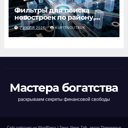
Фильтры для поиска
новостроек по району,
метро, площади и сроку
7 ИЮЛЯ 2026
KUPITNOUTBUK
сдачи
Мастера богатства
раскрываем секреты финансовой свободы
Сайт работает на WordPress
|
Тема: News Talk, автор
Themeansar