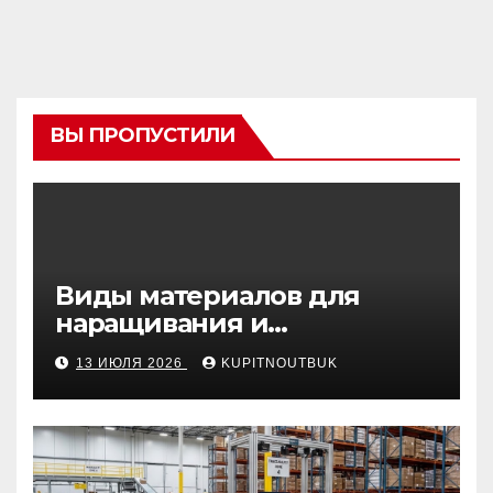
ВЫ ПРОПУСТИЛИ
Виды материалов для
наращивания и
моделирования ногтей
13 ИЮЛЯ 2026
KUPITNOUTBUK