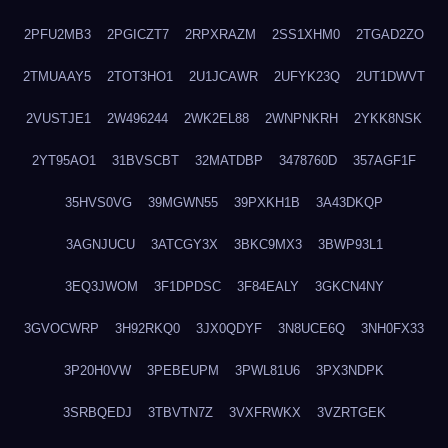
2PFU2MB3
2PGICZT7
2RPXRAZM
2SS1XHM0
2TGAD2ZO
2TMUAAY5
2TOT3HO1
2U1JCAWR
2UFYK23Q
2UT1DWVT
2VUSTJE1
2W496244
2WK2EL88
2WNPNKRH
2YKK8NSK
2YT95AO1
31BVSCBT
32MATDBP
3478760D
357AGF1F
35HVS0VG
39MGWN55
39PXKH1B
3A43DKQP
3AGNJUCU
3ATCGY3X
3BKC9MX3
3BWP93L1
3EQ3JWOM
3F1DPDSC
3F84EALY
3GKCN4NY
3GVOCWRP
3H92RKQ0
3JX0QDYF
3N8UCE6Q
3NH0FX33
3P20H0VW
3PEBEUPM
3PWL81U6
3PX3NDPK
3SRBQEDJ
3TBVTN7Z
3VXFRWKX
3VZRTGEK