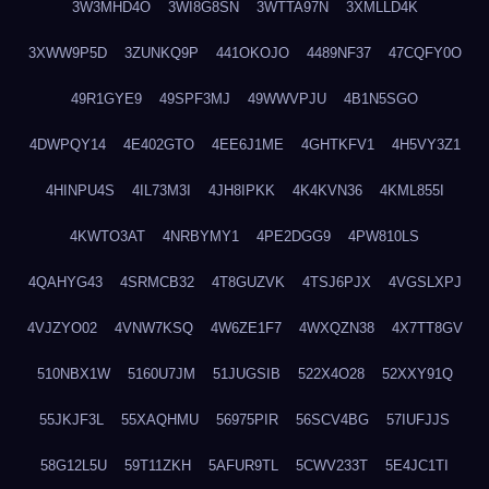
3W3MHD4O
3WI8G8SN
3WTTA97N
3XMLLD4K
3XWW9P5D
3ZUNKQ9P
441OKOJO
4489NF37
47CQFY0O
49R1GYE9
49SPF3MJ
49WWVPJU
4B1N5SGO
4DWPQY14
4E402GTO
4EE6J1ME
4GHTKFV1
4H5VY3Z1
4HINPU4S
4IL73M3I
4JH8IPKK
4K4KVN36
4KML855I
4KWTO3AT
4NRBYMY1
4PE2DGG9
4PW810LS
4QAHYG43
4SRMCB32
4T8GUZVK
4TSJ6PJX
4VGSLXPJ
4VJZYO02
4VNW7KSQ
4W6ZE1F7
4WXQZN38
4X7TT8GV
510NBX1W
5160U7JM
51JUGSIB
522X4O28
52XXY91Q
55JKJF3L
55XAQHMU
56975PIR
56SCV4BG
57IUFJJS
58G12L5U
59T11ZKH
5AFUR9TL
5CWV233T
5E4JC1TI