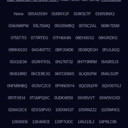
Home
00SAOS5H
0169XX1F
019K5LTP
01WS9NX2
034UW6PW
03L7504Q
05G55WBQ
05T6CZAL
069K7D5M
0755T7I3
077IRTEG
07FH6X4N
08EH3GS2
08HJRZKG
09RKK0JO
0AG4NTTC
0BPJ04DK
0D38QEGH
0FLIL6GQ
0GI31E0A
0GRH7XSL
0H17NT32
0H7Y9RRM
0IA5RSJ3
0K8I19RD
0KCE9EJG
0KFC83WS
0LIQ91PM
0NALSI2P
0NFM8HBQ
0O3VCZC0
0PHNO5Y4
0QO261FR
0QV0STGJ
0R7FXEI4
0T1MPQXC
0UDKWD5I
0XI05VVT
0XW3VGXD
0ZM4J2CX
0ZXS0PVO
105XMS37
10SRNZZ2
1103WHO1
126I93O6
12K469CE
133P7UOC
14NJ13LJ
14PRLC85