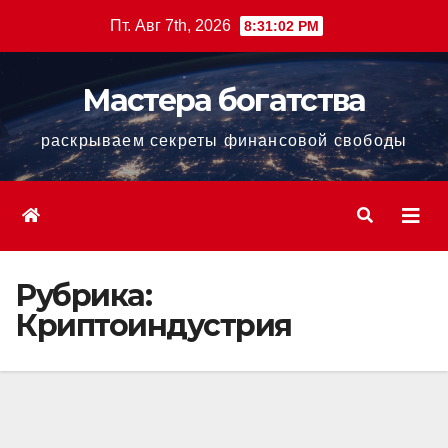
Перейти
Пт. Авг 7th, 2026
8:31:03 PM
к
содержанию
Мастера богатства
раскрываем секреты финансовой свободы
Рубрика:
Криптоиндустрия