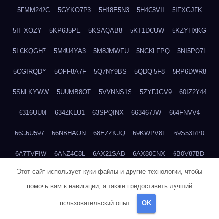
5FMM242C
5GYKO7P3
5H18E5N3
5H4C8VII
5IFXGJFK
5IITXOZY
5KP635PE
5KSAQAB8
5KT1DCUW
5KZYHXKG
5LCKQGH7
5M4U4YA3
5M8JMWFU
5NCKLFPQ
5NI5PO7L
5OGIRQDY
5OPF8A7F
5Q7NY9BS
5QDQI5F8
5RP6DWR8
5SNLKYWW
5UUMB8OT
5VVNNS1S
5ZYFJGV9
60IZ2Y44
6316UU0I
634ZKLU1
63SPQINX
663467JW
664FNVV4
66C6U597
66NBHAON
68EZZKJQ
69KWPV8F
69S53RP0
6A7TVFIW
6ANZ4C8L
6AX21SAB
6AX80CNX
6B0V87BD
Этот сайт использует куки-файлы и другие технологии, чтобы
6CJKUI7J
6DMVW7ZP
6DREN8XO
6EI21UCB
6G3CXI93
помочь вам в навигации, а также предоставить лучший
6HWL9A3P
6I5IUH76
6JGSI1UR
6LSD5KCS
6LSGIF7V
пользовательский опыт.
OK
6MRU4GHW
6MRWI2FW
6MUKQ2Q2
6N8H9PB2
6NTR3U7I