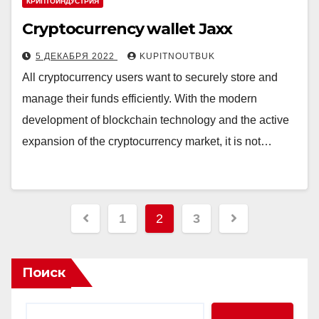
КРИПТОИНДУСТРИЯ
Cryptocurrency wallet Jaxx
5 ДЕКАБРЯ 2022
KUPITNOUTBUK
All cryptocurrency users want to securely store and
manage their funds efficiently. With the modern
development of blockchain technology and the active
expansion of the cryptocurrency market, it is not…
Пагинация
1
2
3
записей
Поиск