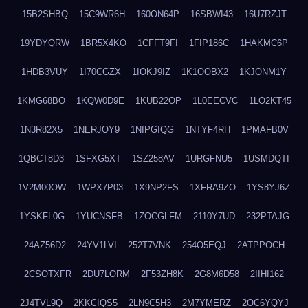
15B2SHBQ
15C9WR6H
160ON64P
16SBWI43
16U7RZJT
19YDYQRW
1BR5X4KO
1CFFT9FI
1FIP186C
1HAKMC6P
1HDB3VUY
1I70CGZX
1IOKJ9IZ
1K1OOBX2
1KJONM1Y
1KMG68BO
1KQW0D9E
1KUB22OP
1L0EECVC
1LO2KT45
1N3R82X5
1NERJOY9
1NIPGIQG
1NTYF4RH
1PMAFB0V
1QBCT8D3
1SFXG5XT
1SZ258AV
1URGFNU5
1USMDQTI
1V2M00OW
1WPX7P03
1X9NP2FS
1XFRA9ZO
1YS8YJ6Z
1YSKFL0G
1YUCNSFB
1ZOCGLFM
2110Y7UD
232PTAJG
24AZ56D2
24YV1LVI
252T7VNK
254O5EQJ
2ATPPOCH
2CSOTXFR
2DU7LORM
2F53ZH8K
2G8M6D58
2IIHI162
2J4TVL9Q
2KKCIQS5
2LN9C5H3
2M7YMERZ
2OC6YQYJ