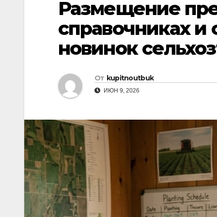
Размещение пре
s
р
a
n
а
справочниках и 
m
i
в
новинок сельхо
k
и
i
т
От
kupitnoutbuk
ь
ИЮН 9, 2026