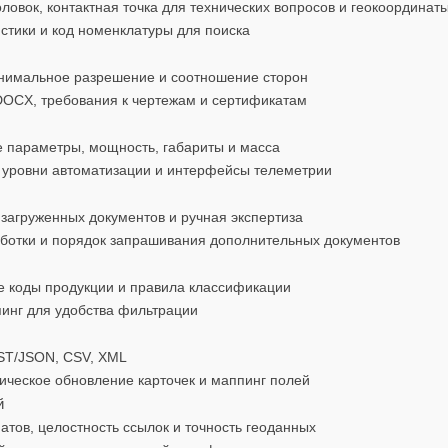
овок, контактная точка для технических вопросов и геокоординат
истики и код номенклатуры для поиска
нимальное разрешение и соотношение сторон
OCX, требования к чертежам и сертификатам
е параметры, мощность, габариты и масса
 уровни автоматизации и интерфейсы телеметрии
загруженных документов и ручная экспертиза
ботки и порядок запрашивания дополнительных документов
е коды продукции и правила классификации
пинг для удобства фильтрации
ST/JSON, CSV, XML
тическое обновление карточек и маппинг полей
й
атов, целостность ссылок и точность геоданных