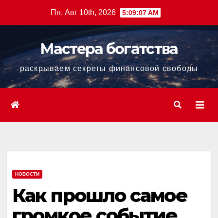
Перейти
Пн. Авг 10th, 2026
5:09:09 AM
к
содержанию
Мастера богатства
раскрываем секреты финансовой свободы
НОВОСТИ
Как прошло самое
громкое событие