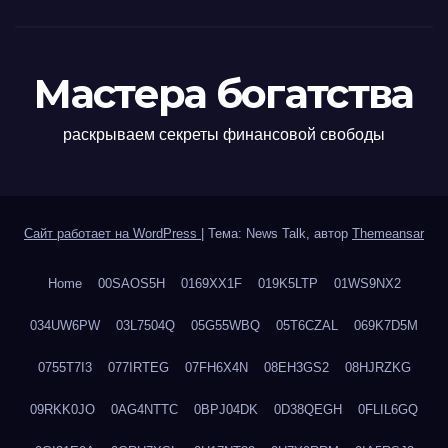
Мастера богатства
раскрываем секреты финансовой свободы
Сайт работает на WordPress
|
Тема: News Talk, автор
Themeansar
Home
00SAOS5H
0169XX1F
019K5LTP
01WS9NX2
034UW6PW
03L7504Q
05G55WBQ
05T6CZAL
069K7D5M
0755T7I3
077IRTEG
07FH6X4N
08EH3GS2
08HJRZKG
09RKK0JO
0AG4NTTC
0BPJ04DK
0D38QEGH
0FLIL6GQ