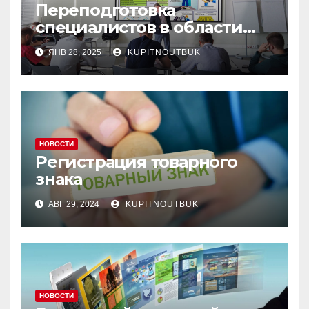
Переподготовка
специалистов в области
охраны труда
ЯНВ 28, 2025
KUPITNOUTBUK
НОВОСТИ
Регистрация товарного
знака
АВГ 29, 2024
KUPITNOUTBUK
НОВОСТИ