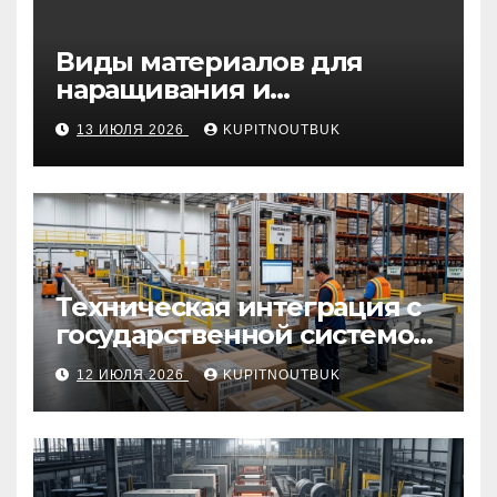
Виды материалов для
наращивания и
моделирования ногтей
13 ИЮЛЯ 2026
KUPITNOUTBUK
Техническая интеграция с
государственной системой
«Честный знак
12 ИЮЛЯ 2026
KUPITNOUTBUK