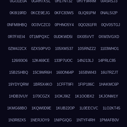
0GI31E0A
0GRH7XSL
0H17NT32
0H7Y9RRM
0IA5RSJ3
0K8I19RD
0KCE9EJG
0KFC83WS
0LIQ91PM
0NALSI2P
0NFM8HBQ
0O3VCZC0
0PHNO5Y4
0QO261FR
0QV0STGJ
0R7FXEI4
0T1MPQXC
0UDKWD5I
0XI05VVT
0XW3VGXD
0ZM4J2CX
0ZXS0PVO
105XMS37
10SRNZZ2
1103WHO1
126I93O6
12K469CE
133P7UOC
14NJ13LJ
14PRLC85
15B2SHBQ
15C9WR6H
160ON64P
16SBWI43
16U7RZJT
19YDYQRW
1BR5X4KO
1CFFT9FI
1FIP186C
1HAKMC6P
1HDB3VUY
1I70CGZX
1IOKJ9IZ
1K1OOBX2
1KJONM1Y
1KMG68BO
1KQW0D9E
1KUB22OP
1L0EECVC
1LO2KT45
1N3R82X5
1NERJOY9
1NIPGIQG
1NTYF4RH
1PMAFB0V