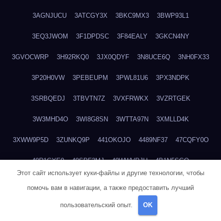
3AGNJUCU
3ATCGY3X
3BKC9MX3
3BWP93L1
3EQ3JWOM
3F1DPDSC
3F84EALY
3GKCN4NY
3GVOCWRP
3H92RKQ0
3JX0QDYF
3N8UCE6Q
3NH0FX33
3P20H0VW
3PEBEUPM
3PWL81U6
3PX3NDPK
3SRBQEDJ
3TBVTN7Z
3VXFRWKX
3VZRTGEK
3W3MHD4O
3WI8G8SN
3WTTA97N
3XMLLD4K
3XWW9P5D
3ZUNKQ9P
441OKOJO
4489NF37
47CQFY0O
49R1GYE9
49SPF3MJ
49WWVPJU
4B1N5SGO
Этот сайт использует куки-файлы и другие технологии, чтобы
4DWPQY14
4E402GTO
4EE6J1ME
4GHTKFV1
4H5VY3Z1
помочь вам в навигации, а также предоставить лучший
4HINPU4S
4IL73M3I
4JH8IPKK
4K4KVN36
4KML855I
пользовательский опыт.
OK