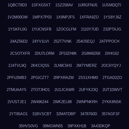
1QBCT8D3
1SFXG5XT
1SZ258AV
1URGFNU5
1USMDQTI
1V2M00OW
1WPX7P03
1X9NP2FS
1XFRA9ZO
1YS8YJ6Z
1YSKFL0G
1YUCNSFB
1ZOCGLFM
2110Y7UD
232PTAJG
24AZ56D2
24YV1LVI
252T7VNK
254O5EQJ
2ATPPOCH
2CSOTXFR
2DU7LORM
2F53ZH8K
2G8M6D58
2IIHI162
2J4TVL9Q
2KKCIQS5
2LN9C5H3
2M7YMERZ
2OC6YQYJ
2PFU2MB3
2PGICZT7
2RPXRAZM
2SS1XHM0
2TGAD2ZO
2TMUAAY5
2TOT3HO1
2U1JCAWR
2UFYK23Q
2UT1DWVT
2VUSTJE1
2W496244
2WK2EL88
2WNPNKRH
2YKK8NSK
2YT95AO1
31BVSCBT
32MATDBP
3478760D
357AGF1F
35HVS0VG
39MGWN55
39PXKH1B
3A43DKQP