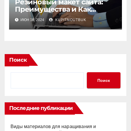
Резиновый макет сайта:
Преимущества и Как
Создать
ИЮН 18, 2024
KUPITNOUTBUK
Поиск
Поиск
Последние публикации
Виды материалов для наращивания и